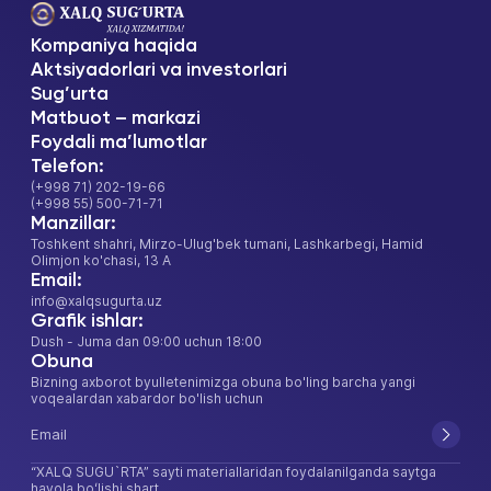
Kompaniya haqida
Aktsiyadorlari va investorlari
Sug’urta
Matbuot – markazi
Foydali ma’lumotlar
Telefon:
(+998 71) 202-19-66
(+998 55) 500-71-71
Manzillar:
Toshkent shahri, Mirzo-Ulug'bek tumani, Lashkarbegi, Hamid
Olimjon ko'chasi, 13 A
Email:
info@xalqsugurta.uz
Grafik ishlar:
Dush - Juma dan 09:00 uchun 18:00
Obuna
Bizning axborot byulletenimizga obuna bo'ling barcha yangi
voqealardan xabardor bo'lish uchun
“XALQ SUGU`RTA” sayti materiallaridan foydalanilganda saytga
havola boʻlishi shart