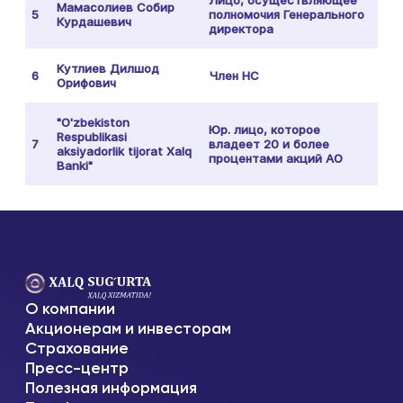
Мамасолиев Собир
5
полномочия Генерального
Курдашевич
директора
Кутлиев Дилшод
6
Член НС
Орифович
"O'zbekiston
Юр. лицо, которое
Respublikasi
7
владеет 20 и более
aksiyadorlik tijorat Xalq
процентами акций АО
Banki"
О компании
Акционерам и инвесторам
Страхование
Пресс-центр
Полезная информация