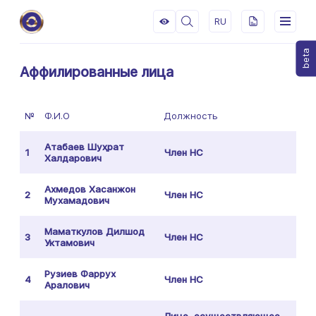
RU
beta
Аффилированные лица
№
Ф.И.О
Должность
Атабаев Шуҳрат
1
Член НС
Халдарович
Ахмедов Хасанжон
2
Член НС
Мухамадович
Маматкулов Дилшод
3
Член НС
Уктамович
Рузиев Фаррух
4
Член НС
Аралович
Лицо, осуществляющее